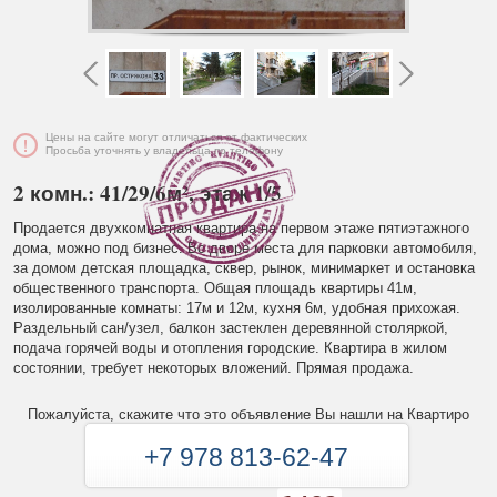
Цены на сайте могут отличаться от фактических
Просьба уточнять у владельца по телефону
2 комн.: 41/29/6м², этаж 1/5
Продается двухкомнатная квартира на первом этаже пятиэтажного
дома, можно под бизнес. Во дворе места для парковки автомобиля,
за домом детская площадка, сквер, рынок, минимаркет и остановка
общественного транспорта. Общая площадь квартиры 41м,
изолированные комнаты: 17м и 12м, кухня 6м, удобная прихожая.
Раздельный сан/узел, балкон застеклен деревянной столяркой,
подача горячей воды и отопления городские. Квартира в жилом
состоянии, требует некоторых вложений. Прямая продажа.
Пожалуйста, скажите что это объявление Вы нашли на Квартиро
+7 978 813-62-47