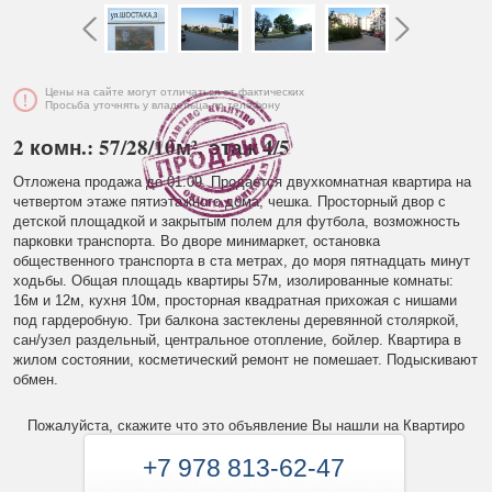
Цены на сайте могут отличаться от фактических
Просьба уточнять у владельца по телефону
2 комн.: 57/28/10м², этаж 4/5
Отложена продажа до 01.09. Продается двухкомнатная квартира на
четвертом этаже пятиэтажного дома, чешка. Просторный двор с
детской площадкой и закрытым полем для футбола, возможность
парковки транспорта. Во дворе минимаркет, остановка
общественного транспорта в ста метрах, до моря пятнадцать минут
ходьбы. Общая площадь квартиры 57м, изолированные комнаты:
16м и 12м, кухня 10м, просторная квадратная прихожая с нишами
под гардеробную. Три балкона застеклены деревянной столяркой,
сан/узел раздельный, центральное отопление, бойлер. Квартира в
жилом состоянии, косметический ремонт не помешает. Подыскивают
обмен.
Пожалуйста, скажите что это объявление Вы нашли на Квартиро
+7 978 813-62-47