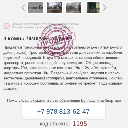
Цены на сайте могут отличаться от фактических
Просьба уточнять у владельца по телефону
3 комн.: 70/40/9м², этаж 3/5
Продается трехкомнатная квартира на третьем этаже пятиэтажного
дома (чешка). Просторный двор с местами для стоянки автомобиля
и детской площадкой. В дух ста метрах остановка общественного
транспорта, рынок и строящейся супермаркет. Общая площадь
квартиры 70м, изолированные комнаты: 19м, 12м и 9м, кухня 9м,
квадратная прихожая 10м. Раздельный сан/узел, лоджия и балкон
застеклены деревянной столяркой, центральное отопление, бойлер.
Квартира в хорошем состоянии, вложений не требует. Подыскивают
размен.
Пожалуйста, скажите что это объявление Вы нашли на Квартиро
+7 978 813-62-47
1195
код объекта: