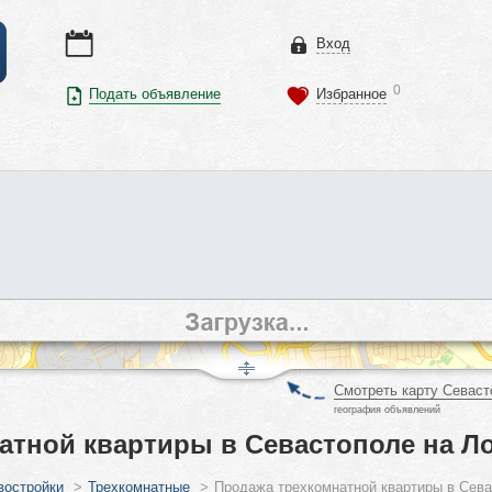
Вход
0
Подать объявление
Избранное
Смотреть карту Севаст
география объявлений
атной квартиры в Севастополе на Л
востройки
>
Трехкомнатные
>
Продажа трехкомнатной квартиры в Сева