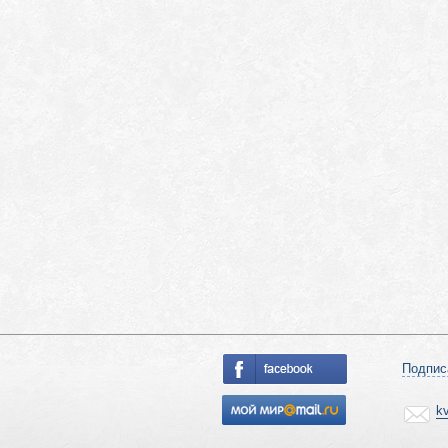
Подпис
k