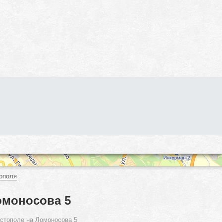
ополя
омоносова 5
стополе на Ломоносова 5