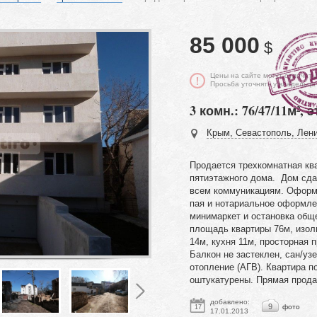
85 000
$
Цены на сайте могут отличать
Просьба уточнять у владельца
3 комн.: 76/47/11м², э
Крым, Севастополь, Лени
Продается трехкомнатная кв
пятиэтажного дома. Дом сда
всем коммуникациям. Оформ
пая и нотариальное оформле
минимаркет и остановка общ
площадь квартиры 76м, изол
14м, кухня 11м, просторная 
Балкон не застеклен, сан/уз
отопление (АГВ). Квартира п
оштукатурены. Прямая прод
добавлено:
9
фото
17
17.01.2013