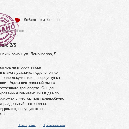
Добавить в избранное
ся от фактических
 по телефону
таж 2/5
нский район, ул. Ломоносова, 5
артира на втором этаже
н в эксплуатацию, подключен ко
ление документов — переуступка
ние. Рядом центральный рынок,
ественного транспорта. Общая
ированные комнаты: 19м и две по
прихожая с местом под гардеробную.
ел раздельный, автономное
од ремонт, несущие стены
ажа.
Новостройки
Трехкомнатные