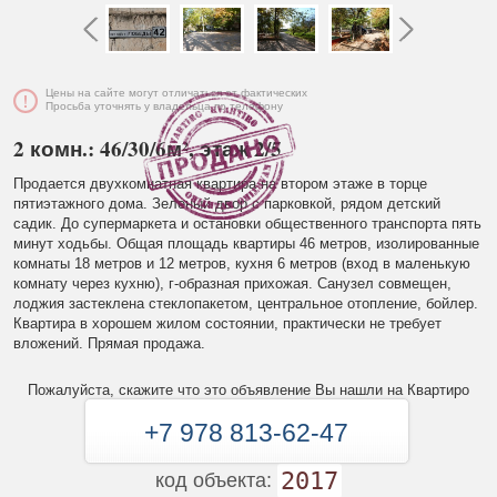
Цены на сайте могут отличаться от фактических
Просьба уточнять у владельца по телефону
2 комн.: 46/30/6м², этаж 2/5
Продается двухкомнатная квартира на втором этаже в торце
пятиэтажного дома. Зеленый двор с парковкой, рядом детский
садик. До супермаркета и остановки общественного транспорта пять
минут ходьбы. Общая площадь квартиры 46 метров, изолированные
комнаты 18 метров и 12 метров, кухня 6 метров (вход в маленькую
комнату через кухню), г-образная прихожая. Санузел совмещен,
лоджия застеклена стеклопакетом, центральное отопление, бойлер.
Квартира в хорошем жилом состоянии, практически не требует
вложений. Прямая продажа.
Пожалуйста, скажите что это объявление Вы нашли на Квартиро
+7 978 813-62-47
2017
код объекта: