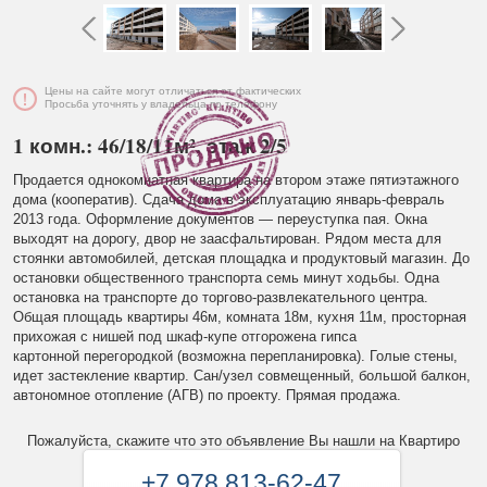
Цены на сайте могут отличаться от фактических
Просьба уточнять у владельца по телефону
1 комн.: 46/18/11м², этаж 2/5
Продается однокомнатная квартира на втором этаже пятиэтажного
дома (кооператив). Сдача дома в эксплуатацию январь-февраль
2013 года. Оформление документов — переуступка пая. Окна
выходят на дорогу, двор не заасфальтирован. Рядом места для
стоянки автомобилей, детская площадка и продуктовый магазин. До
остановки общественного транспорта семь минут ходьбы. Одна
остановка на транспорте до торгово-развлекательного центра.
Общая площадь квартиры 46м, комната 18м, кухня 11м, просторная
прихожая с нишей под шкаф-купе отгорожена гипса
картонной перегородкой (возможна перепланировка). Голые стены,
идет застекление квартир. Сан/узел совмещенный, большой балкон,
автономное отопление (АГВ) по проекту. Прямая продажа.
Пожалуйста, скажите что это объявление Вы нашли на Квартиро
+7 978 813-62-47