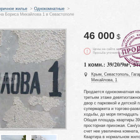
оричное жилье
>
Однокомнатные
>
на Бориса Михайлова 1 в Севастополе
46 000
$
Цены на сайте могут отличать
Просьба уточнять у владельца
1 комн.: 39/20/9м², эт
Крым, Севастополь, Гага
Михайлова, 1
Продается однокомнатная кв
третьем этаже девятиэтажно
двор с парковкой и детской 
супермаркета и торгово-разв
ходьбы, до моря пятнадцать
Общая площадь квартиры 39м
просторная прихожая. Сан/у
счет нее увеличена комната,
Квартира в нормальном жило