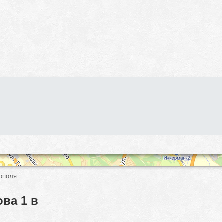
ополя
ва 1 в