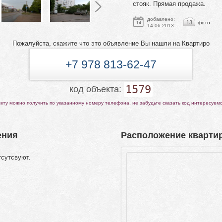
стояк. Прямая продажа.
добавлено:
13
фото
14
14.06.2013
Пожалуйста, скажите что это объявление Вы нашли на Квартиро
+7 978 813-62-47
1579
код объекта:
ту можно получить по указанному номеру телефона, не забудьте сказать код интересуем
ения
Расположение квартир
тсутсвуют.