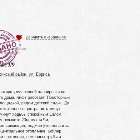
Добавить в избранное
ся от фактических
 по телефону
аж 3/9
ринский район, ул. Бориса
артира улучшенной планировки на
го дома, лифт работает. Просторный
площадкой, рядом детский садик. До
лекательного центра пять минут
 минут ходьбы спокойным шагом.
, комната 20м, кухня 9м,
зел совмещен, лоджия утеплена и за
 центральное отопление, бойлер.
м состоянии, поменяны трубы и