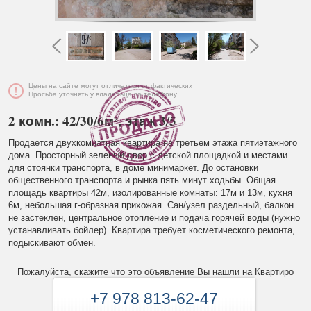
Цены на сайте могут отличаться от фактических
Просьба уточнять у владельца по телефону
2 комн.: 42/30/6м², этаж 3/5
Продается двухкомнатная квартира на третьем этажа пятиэтажного
дома. Просторный зеленый двор с детской площадкой и местами
для стоянки транспорта, в доме минимаркет. До остановки
общественного транспорта и рынка пять минут ходьбы. Общая
площадь квартиры 42м, изолированные комнаты: 17м и 13м, кухня
6м, небольшая г-образная прихожая. Сан/узел раздельный, балкон
не застеклен, центральное отопление и подача горячей воды (нужно
устанавливать бойлер). Квартира требует косметического ремонта,
подыскивают обмен.
Пожалуйста, скажите что это объявление Вы нашли на Квартиро
+7 978 813-62-47