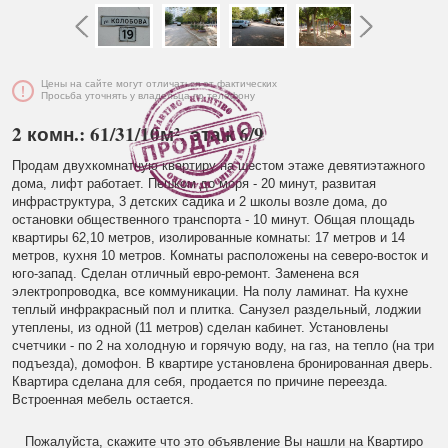
Цены на сайте могут отличаться от фактических
Просьба уточнять у владельца по телефону
2 комн.: 61/31/10м², этаж 6/9
Продам двухкомнатную квартиру на шестом этаже девятиэтажного
дома, лифт работает. Пешком до моря - 20 минут, развитая
инфраструктура, 3 детских садика и 2 школы возле дома, до
остановки общественного транспорта - 10 минут. Общая площадь
квартиры 62,10 метров, изолированные комнаты: 17 метров и 14
метров, кухня 10 метров. Комнаты расположены на северо-восток и
юго-запад. Сделан отличный евро-ремонт. Заменена вся
электропроводка, все коммуникации. На полу ламинат. На кухне
теплый инфракрасный пол и плитка. Санузел раздельный, лоджии
утеплены, из одной (11 метров) сделан кабинет. Установлены
счетчики - по 2 на холодную и горячую воду, на газ, на тепло (на три
подъезда), домофон. В квартире установлена бронированная дверь.
Квартира сделана для себя, продается по причине переезда.
Встроенная мебель остается.
Пожалуйста, скажите что это объявление Вы нашли на Квартиро