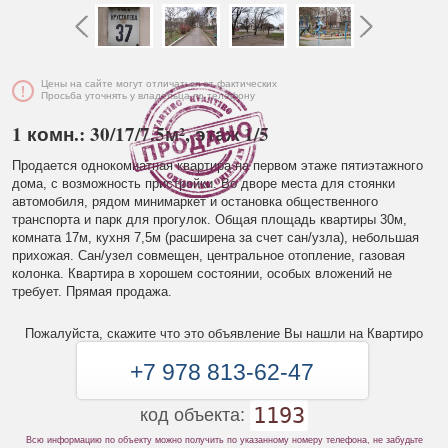
Цены на сайте могут отличаться от фактических
Просьба уточнять у владельца по телефону
1 комн.: 30/17/7.5м², этаж 1/5
Продается однокомнатная квартира на первом этаже пятиэтажного
дома, с возможность пристройки. Во дворе места для стоянки
автомобиля, рядом минимаркет и остановка общественного
транспорта и парк для прогулок. Общая площадь квартиры 30м,
комната 17м, кухня 7,5м (расширена за счет сан/узла), небольшая
прихожая. Сан/узел совмещен, центральное отопление, газовая
колонка. Квартира в хорошем состоянии, особых вложений не
требует. Прямая продажа.
Пожалуйста, скажите что это объявление Вы нашли на Квартиро
+7 978 813-62-47
1193
код объекта:
Всю информацию по объекту можно получить по указанному номеру телефона, не забудьте