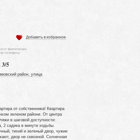
Добавить в избранное
ся от фактических
 по телефону
 3/5
мовский район, улица
ртира от собственника! Квартира
тихом зеленом районе. От центра
Пляжи в шаговой доступности:
а, 2 садика в минуте ходьбы.
чный, тихий и зеленый двор, чужие
жают, двор не сквозной. Солнечная