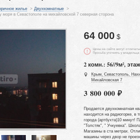
оричное жилье
>
Двухкомнатные
>
у моря в Севастополе на михайловской 7 северная сторона
64 000
$
Цены на сайте могут отличать
Просьба уточнять у владельца
2 комн.: 56//9м², этаж
Крым, Севастополь, Нахи
Михайловская 7
3 800 000 ₽
Продается двухкомнатная ква
находится на радиогорке, в 
города (артбухта)10 минут! 
"Толстяк", " Учкуевка". Школ
Магазины в ста метрах. Отли
машины через двор не проез