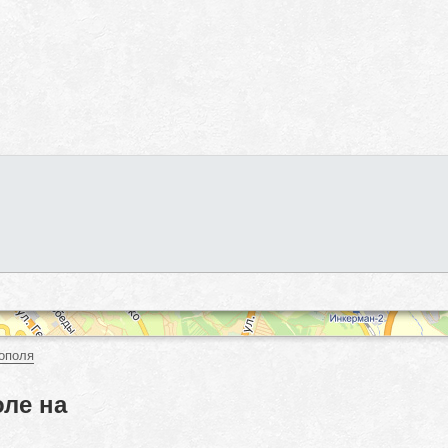
ополя
оле на