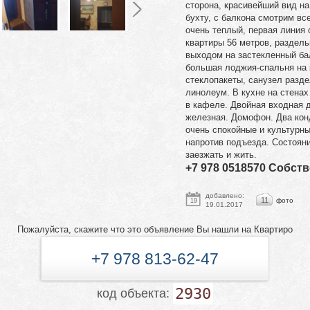
сторона, красивейший вид на
бухту, с балкона смотрим вс
очень теплый, первая линия
квартиры 56 метров, раздель
выходом на застекленный бал
большая лоджия-спальня на 
стеклопакеты, санузел разде
линолеум. В кухне на стенах
в кафеле. Двойная входная д
железная. Домофон. Два кон
очень спокойные и культурн
напротив подъезда. Состоян
заезжать и жить.
+7 978 0518570 Собст
добавлено:
11
фото
19
19.01.2017
Пожалуйста, скажите что это объявление Вы нашли на Квартиро
+7 978 813-62-47
2930
код объекта: