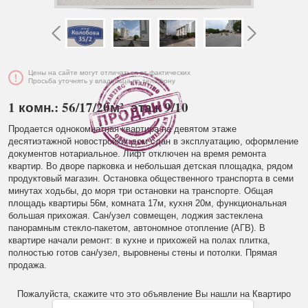
Цены на сайте могут отличаться от фактических
Просьба уточнять у владельца по телефону
1 комн.: 56/17/20м², этаж 9/10
Продается однокомнатная квартира на девятом этаже
десятиэтажной новостройки, дом сдан в эксплуатацию, оформление
документов нотариальное. Лифт отключен на время ремонта
квартир. Во дворе парковка и небольшая детская площадка, рядом
продуктовый магазин. Остановка общественного транспорта в семи
минутах ходьбы, до моря три остановки на транспорте. Общая
площадь квартиры 56м, комната 17м, кухня 20м, функциональная
большая прихожая. Сан/узел совмещен, лоджия застеклена
панорамным стекло-пакетом, автономное отопление (АГВ). В
квартире начали ремонт: в кухне и прихожей на полах плитка,
полностью готов сан/узел, выровнены стены и потолки. Прямая
продажа.
Пожалуйста, скажите что это объявление Вы нашли на Квартиро