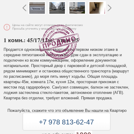
Цены на сайте могут отличаться от фактических
Просьба уточнять у владельца по телефону
1 комн.: 45/17/12м², этаж 1/5
Продается однокомнатная квартира на первом низком этаже в
середине пятиэтажной новостройки. Дом сдан в эксплуатацию и
подключен ко всем коммуникациям, оформление документов
нотариальное. Просторный двор с парковкой и детской площадкой,
рядом минимаркет и остановка общественного транспорта (маршрут
по расписанию), до моря пять минут ходьбы. Общая площадь
квартиры 45м, комната 17м, кухня 12м, просторная прихожая с
местом под гардеробную. Сан/узел совмещен, балкон не застеклен,
лоджия застеклена стекло-пакетом, автономное отопление (АГВ).
Квартира без отделки, требует вложений. Прямая продажа.
Пожалуйста, скажите что это объявление Вы нашли на Квартиро
+7 978 813-62-47