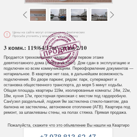
Цены на сайте могут отличаться от фактических
Просьба уточнять у владельца по телефону
3 комн.: 119/64/17м², этаж 2/10
Продается трехкомнатная квартира на первом этаже
девятиэтажного дома (лифт работает). Дом сдан в эксплуатацию и
подключен ко всем коммуникациям. Переоформление документов —
нотариальное. В квартире нет газа, в дальнейшем возможность
подключения. Во дворе паркинг, рядом: парк, супермаркет и
остановка общественного транспорта, до моря 5 минут ходьбы.
Общая площадь квартиры 119м, изолированные комнаты: 24м, 22м,
18м, кухня 17м, просторная прихожая с местом под гардеробную.
Сан/узел раздельный, лоджия 9м застеклена стекло-пакетом, два
балкона не застеклены, автономное отопление (АГВ). Квартира под
ремонт, за шпаклеваны стены, на полах стяжка. Прямая продажа.
Пожалуйста, скажите что это объявление Вы нашли на Квартиро