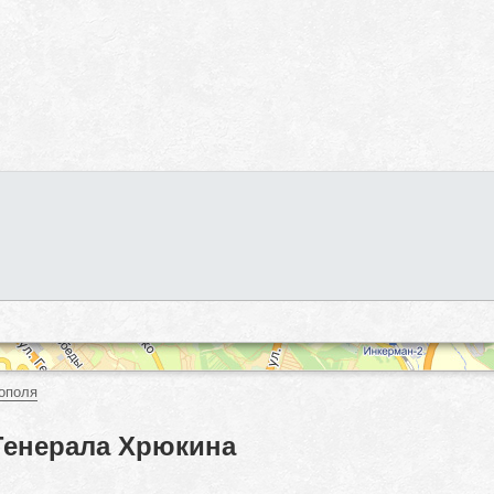
ополя
Генерала Хрюкина