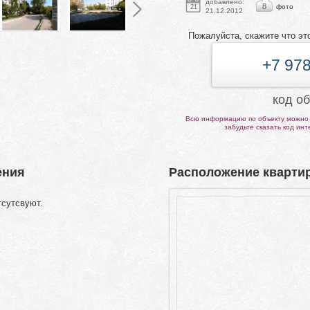
добавлено:
8
фото
21
21.12.2012
Пожалуйста, скажите что эт
+7 978
код о
Всю информацию по объекту можно 
забудьте сказать код ин
ения
Расположение квартир
тсутсвуют.