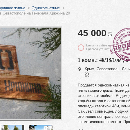
оричное жилье
>
Однокомнатные
>
в Севастополе на Генерала Хрюкина 20
45 000
$
Цены на сайте могут отличать
Просьба уточнять у владельца
1 комн.: 48/18/10м², э
Крым, Севастополь, Лени
20
Продается однокомнатная кв
пятиэтажного дома. Тихий дв
стоянки автомобиля. Рядом д
ходьбы школа и остановка о
площадь квартиры 48м, комна
Сан/узел совмещен, лоджия 
отопление центральное, горя
косметического ремонта. Пр