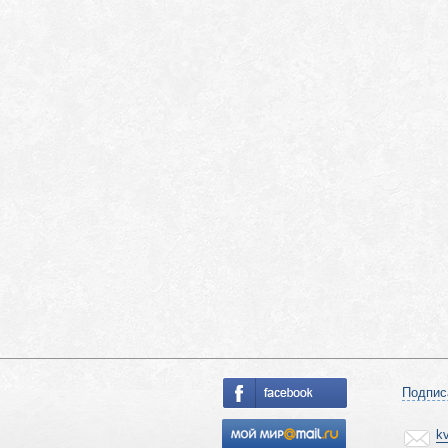
Подпис
k