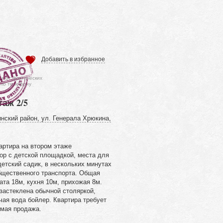
Добавить в избранное
ся от фактических
 по телефону
таж 2/5
нский район, ул. Генерала Хрюкина,
артира на втором этаже
ор с детской площадкой, места для
етский садик, в нескольких минутах
бщественного транспорта. Общая
та 18м, кухня 10м, прихожая 8м.
застеклена обычной столяркой,
чая вода бойлер. Квартира требует
ямая продажа.