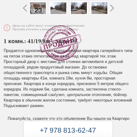
Цены на сайте могут отличаться от фактических
Просьба уточнять у владельца по телефону
1 комн.: 41/19/8м², этаж 5/5
Продается однокомнатная малосемейная квартира галерейного типа
на пятом этаже пятиэтажного дома, над квартирой тех.этаж.
Просторный двор с местами для стоянки автомобиля и детской
площадкой, рядом продуктовый магазин. До остановки
общественного транспорта и рынка семь минут ходьбы. Общая
площадь квартиры 41м, комната 19м, кухня 8м, просторная
прихожая. Квартира в конце коридора, присвоено 5 метров общего
коридора. Из лоджии 6м, сделана комната, застеклена стекло-
пакетом, совмещенный сан/узел, центральное отопление, бойлер.
Квартира в обычном жилом состоянии, требует некоторых вложений.
Подыскивают размен.
Пожалуйста, скажите что это объявление Вы нашли на Квартиро
+7 978 813-62-47