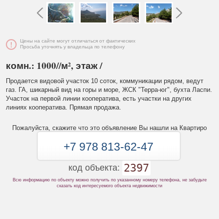
Цены на сайте могут отличаться от фактических
Просьба уточнять у владельца по телефону
комн.: 1000//м², этаж /
Продается видовой участок 10 соток, коммуникации рядом, ведут
газ. ГА, шикарный вид на горы и море, ЖСК "Терра-юг", бухта Ласпи.
Участок на первой линии кооператива, есть участки на других
линиях кооператива. Прямая продажа.
Пожалуйста, скажите что это объявление Вы нашли на Квартиро
+7 978 813-62-47
2397
код объекта:
Всю информацию по объекту можно получить по указанному номеру телефона, не забудьте
сказать код интересуемого объекта недвижимости