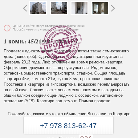
Цены на сайте могут отличаться от фактических
Просьба уточнять у владельца по телефону
1 комн.: 45/21/9м², этаж 5/7
Продается однокомнатная квартира на пятом этаже семиэтажного
дома (новострой). Сдача дома в эксплуатацию планируется на
февраль 2013 года. Лиф отключен на время ремонта квартира.
Оформление документов — переуступка пая. Рядом рынок,
остановка общественного транспорта, стадион. Общая площадь
квартиры 45м, комната 21м, кухня 8,5м, просторная прихожая.
Простенки в квартире из гипсокартона, возможно перепланировать
на свой вкус. Лоджия застеклена стекло-пакетом с выходом на
общий балкон соединяющей лоджию с соседской. Автономное
отопление (АГВ). Квартира под ремонт. Прямая продажа.
Пожалуйста, скажите что это объявление Вы нашли на Квартиро
+7 978 813-62-47