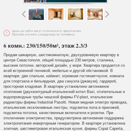
Цены на сайте могут отличаться от фактических
Просьба уточнять у владельца по телефону
6 комн.: 230/150/50м², этаж 2.3/3
Продам шикарную, шестикомнатную, двухуровневую квартиру в
центре Севастополя, общей площадью 230 метров, сталинка,
высокие потолки, авторский дизайн, у моря. Квартира продается со
всей встроенной техникой, мебелью и другой обстановкой. В
квартире: две спальни, кабинет, огромная гостиная+кухня, комната
для спортзала и бильярдная, два санузла (джакузи), гардероб,
просторная кладовая. В квартире установлено автономное
отопление (двухконтурный итальянский котел Baxi, отопительные и
водопроводные трубы чешской фирмы FV-plast, итальянские
радиаторы фирмы Indastrial Pasotti. Новая медная электро проводка,
итальянские эксклюзивные люстры, подсветка пола в прихожей,
подсветка потолка, качественные включатели и розетки. При
отключении электричества, предусмотрена автономная поддержка
электропитания инверторным генератором. В квартире установлена
элитная, шестиметровая итальянская кухня, фирмы Copat Caperta,