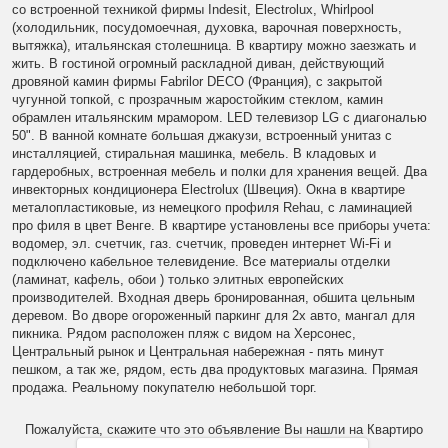
со встроенной техникой фирмы Indesit, Electrolux, Whirlpool
(холодильник, посудомоечная, духовка, варочная поверхность,
вытяжка), итальянская столешница. В квартиру можно заезжать и
жить. В гостиной огромный раскладной диван, действующий
дровяной камин фирмы Fabrilor DECO (Франция), с закрытой
чугунной топкой, с прозрачным жаростойким стеклом, камин
обрамлен итальянским мрамором. LED телевизор LG c диагональю
50". В ванной комнате большая джакузи, встроенный унитаз с
инсталляцией, стиральная машинка, мебель. В кладовых и
гардеробных, встроенная мебель и полки для хранения вещей. Два
инвекторных кондиционера Electrolux (Швеция). Окна в квартире
металопластиковые, из немецкого профиля Rehau, с ламинацией
про филя в цвет Венге. В квартире установлены все приборы учета:
водомер, эл. счетчик, газ. счетчик, проведен интернет Wi-Fi и
подключено кабельное телевидение. Все материалы отделки
(ламинат, кафель, обои ) только элитных европейских
производителей. Входная дверь бронированная, обшита цельным
деревом. Во дворе огороженный паркинг для 2х авто, мангал для
пикника. Рядом расположен пляж с видом на Херсонес,
Центральный рынок и Центральная набережная - пять минут
пешком, а так же, рядом, есть два продуктовых магазина. Прямая
продажа. Реальному покупателю небольшой торг.
Пожалуйста, скажите что это объявление Вы нашли на Квартиро