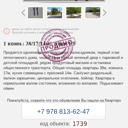
Цены на сайте могут отличаться от фактических
Просьба уточнять у владельца по телефону
1 комн.: 38/17/14м², этаж 1/5
Продается однокомнатная квартира с палисадником, первый этаж
пятиэтажного дома, чешка. Просторный зеленый двор с парковкой и
детской площадкой, рядом продуктовый магазин и остановка
общественного транспорта. Общая площадь квартиры 38м, комната
17м, кухня совмещена с прихожей 14м. Сан/узел раздельный,
балкон зарешечен, центральное отопление, бойлер. Квартира в
нормальном жилом состоянии, вложения по желанию. Подыскивают
обмен
Пожалуйста, скажите что это объявление Вы нашли на Квартиро
+7 978 813-62-47
1739
код объекта: