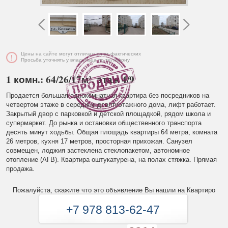
Цены на сайте могут отличаться от фактических
Просьба уточнять у владельца по телефону
1 комн.: 64/26/17м², этаж 4/9
Продается большая однокомнатная квартира без посредников на
четвертом этаже в середине девятиэтажного дома, лифт работает.
Закрытый двор с парковкой и детской площадкой, рядом школа и
супермаркет. До рынка и остановки общественного транспорта
десять минут ходьбы. Общая площадь квартиры 64 метра, комната
26 метров, кухня 17 метров, просторная прихожая. Санузел
совмещен, лоджия застеклена стеклопакетом, автономное
отопление (АГВ). Квартира оштукатурена, на полах стяжка. Прямая
продажа.
Пожалуйста, скажите что это объявление Вы нашли на Квартиро
+7 978 813-62-47