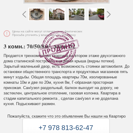
Цены на сайте могут отличаться от фактических
Просьба уточнять у владельца по телефону
3 комн.: 70/50/8м², этаж 2/2
Продается трехкомнатная квартира на втором этаже двухэтажного
дома сталинской постройки, шатровая крыша (видны потеки).
Зарытый маленький двор, есть возможность стоянки автомобиля. До
остановки общественного транспорта и продуктовых магазинов пять
минут ходьбы. Общая площадь квартиры 70м, изолированные
комнаты 10м и две по 20м, кухня 8м, Г-образная просторная
прихожая. Сан/узел раздельный, балкон выходит на дорогу, не
застеклен, центральное отопление, газовая колонка. Квартира в
стадии капитального ремонта , сделан сан/узел и не доделана
кухня. Подыскивают размен.
Пожалуйста, скажите что это объявление Вы нашли на Квартиро
+7 978 813-62-47