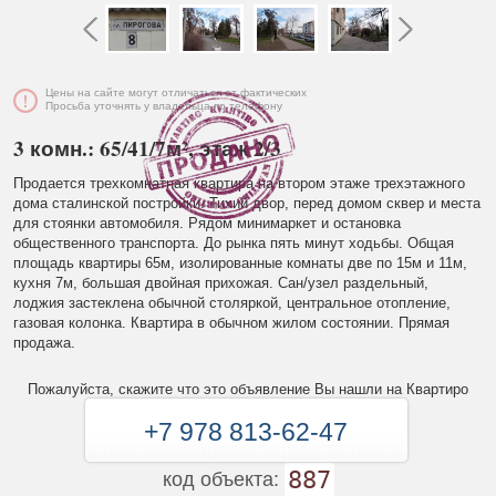
Цены на сайте могут отличаться от фактических
Просьба уточнять у владельца по телефону
3 комн.: 65/41/7м², этаж 2/3
Продается трехкомнатная квартира на втором этаже трехэтажного
дома сталинской постройки. Тихий двор, перед домом сквер и места
для стоянки автомобиля. Рядом минимаркет и остановка
общественного транспорта. До рынка пять минут ходьбы. Общая
площадь квартиры 65м, изолированные комнаты две по 15м и 11м,
кухня 7м, большая двойная прихожая. Сан/узел раздельный,
лоджия застеклена обычной столяркой, центральное отопление,
газовая колонка. Квартира в обычном жилом состоянии. Прямая
продажа.
Пожалуйста, скажите что это объявление Вы нашли на Квартиро
+7 978 813-62-47
887
код объекта: