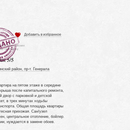
Добавить в избранное
ся от фактических
 по телефону
аж 5/5
нский район, пр-т. Генерала
артира на пятом этаже в середине
крыша после капитального ремонта,
й двор с парковкой и детской
ет, в трех минутах ходьбы
анспорта. Общая площадь квартиры
 тесная прихожая. Сан/узел
ен, центральное отопление, бойлер.
ии, нуждается в замене обоев.