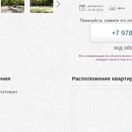
добавлено:
12
фото
22
22.09.2013
Пожалуйста, скажите что эт
+7 978
код об
Всю информацию по объекту можно 
забудьте сказать код ин
ения
Расположение квартир
тсутсвуют.