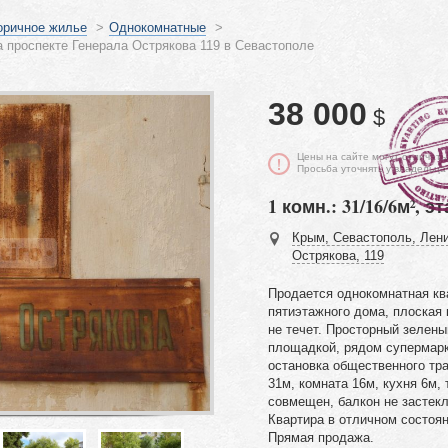
оричное жилье
>
Однокомнатные
>
 проспекте Генерала Острякова 119 в Севастополе
38 000
$
Цены на сайте могут отличать
Просьба уточнять у владельца
1 комн.: 31/16/6м², эт
Крым, Севастополь, Лени
Острякова, 119
Продается однокомнатная кв
пятиэтажного дома, плоская 
не течет. Просторный зелены
площадкой, рядом супермарк
остановка общественного тр
31м, комната 16м, кухня 6м,
совмещен, балкон не застекл
Квартира в отличном состоян
Прямая продажа.