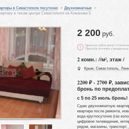
артиры в Севастополе посуточно
>
Двухкомнатные
>
артиру в тихом центре Севастополя на Кожанова 5
2 200
руб.
Цены на сайте могут отличать
Просьба уточнять у владельца
2 комн.: //м², этаж /
Крым, Севастополь, Лени
2200 ₽ - 2700 ₽, зав
бронь по предопла
с 5 по 25 июль бронь!
Сдаю двухкомнатную квартир
квартира после ремонта, нов
вода круглосуточно (газ кол
цифровое телевидение, интер
рядом, магазины, транспорт