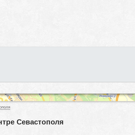
ополя
нтре Севастополя