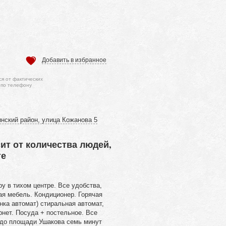
Добавить в избранное
ся от фактических
 по телефону
нский район, улица Кожанова 5
исит от количества людей,
те
у в тихом центре. Все удобства,
ая мебель. Кондиционер. Горячая
онка автомат) стиральная автомат,
нет. Посуда + постельное. Все
, до площади Ушакова семь минут