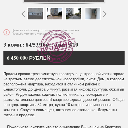
Цены на сайте могут отличаться от фактических
Просьба уточнять у владельца по телефону
3 комн.: 84/53/10м², этаж 3/10
6 450 000 РУБЛЕЙ
Продам срочно трехкомнатную квартиру в центральной части города
на третьем этаже десятиэтажной новостройки, лифт. Дом, в котором
расположена квартира, находится в отличном районе г.
Севастополя, до центра 5 минут, развитая инфраструктура, обжитый
район. Рядом школы, садики, поликлиника, супермаркеты и
развлекательные центры. В квартире сделан дорогой ремонт. Общая
площадь квартиры 84 метра, кухня 10 метров, изолированные
комнаты. Санузел совмещен, автономное отопление. Документы
готовы к продаже.
Пожалуйста, скажите что это объявление Вы нашли на Квартиро