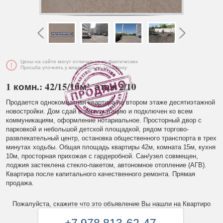
Цены на сайте могут отличаться от фактических
Просьба уточнять у владельца по телефону
1 комн.: 42/15/10м², этаж 2/10
Продается однокомнатная квартира на втором этаже десятиэтажной
новостройки. Дом сдай в эксплуатацию и подключен ко всем
коммуникациям, оформление нотариальное. Просторный двор с
парковкой и небольшой детской площадкой, рядом торгово-
развлекательный центр, остановка общественного транспорта в трех
минутах ходьбы. Общая площадь квартиры 42м, комната 15м, кухня
10м, просторная прихожая с гардеробной. Сан/узел совмещен,
лоджия застеклена стекло-пакетом, автономное отопление (АГВ).
Квартира после капитального качественного ремонта. Прямая
продажа.
Пожалуйста, скажите что это объявление Вы нашли на Квартиро