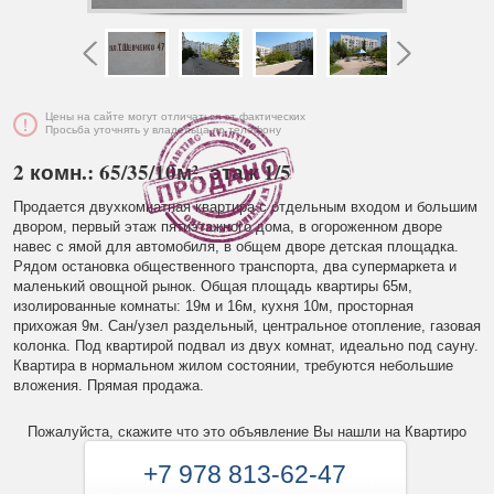
Цены на сайте могут отличаться от фактических
Просьба уточнять у владельца по телефону
2 комн.: 65/35/10м², этаж 1/5
Продается двухкомнатная квартира с отдельным входом и большим
двором, первый этаж пятиэтажного дома, в огороженном дворе
навес с ямой для автомобиля, в общем дворе детская площадка.
Рядом остановка общественного транспорта, два супермаркета и
маленький овощной рынок. Общая площадь квартиры 65м,
изолированные комнаты: 19м и 16м, кухня 10м, просторная
прихожая 9м. Сан/узел раздельный, центральное отопление, газовая
колонка. Под квартирой подвал из двух комнат, идеально под сауну.
Квартира в нормальном жилом состоянии, требуются небольшие
вложения. Прямая продажа.
Пожалуйста, скажите что это объявление Вы нашли на Квартиро
+7 978 813-62-47