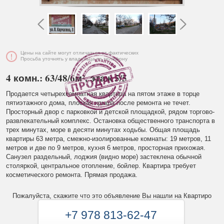
Цены на сайте могут отличаться от фактических
Просьба уточнять у владельца по телефону
4 комн.: 63/48/6м², этаж 5/5
Продается четырехкомнатная квартира на пятом этаже в торце
пятиэтажного дома, плоская крыша после ремонта не течет.
Просторный двор с парковкой и детской площадкой, рядом торгово-
развлекательный комплекс. Остановка общественного транспорта в
трех минутах, море в десяти минутах ходьбы. Общая площадь
квартиры 63 метра, смежно-изолированные комнаты: 19 метров, 11
метров и две по 9 метров, кухня 6 метров, просторная прихожая.
Санузел раздельный, лоджия (видно море) застеклена обычной
столяркой, центральное отопление, бойлер. Квартира требует
косметического ремонта. Прямая продажа.
Пожалуйста, скажите что это объявление Вы нашли на Квартиро
+7 978 813-62-47