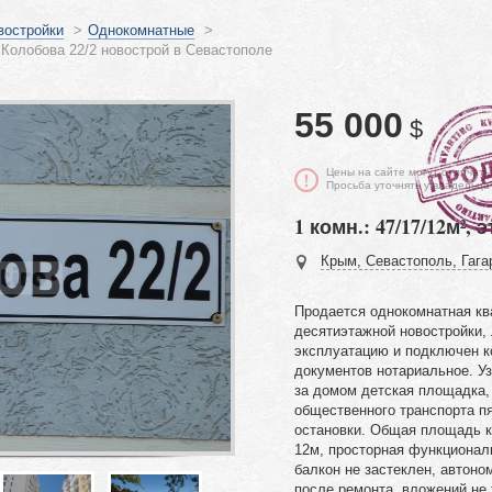
востройки
>
Однокомнатные
>
Колобова 22/2 новострой в Севастополе
55 000
$
Цены на сайте могут отличать
Просьба уточнять у владельца
1 комн.: 47/17/12м², э
Крым, Севастополь, Гагар
Продается однокомнатная кв
десятиэтажной новостройки, 
эксплуатацию и подключен 
документов нотариальное. Уз
за домом детская площадка,
общественного транспорта пя
остановки. Общая площадь к
12м, просторная функционал
балкон не застеклен, автоно
после ремонта, вложений не 