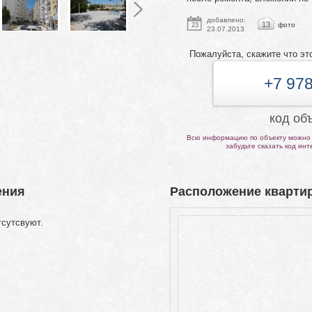
добавлено:
13
фото
23
23.07.2013
Пожалуйста, скажите что эт
+7 978
код об
Всю информацию по объекту можно 
забудьте сказать код ин
ения
Расположение квартир
тсутсвуют.