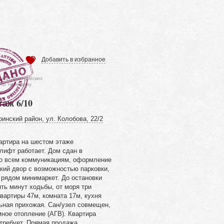
Добавить в избранное
ся от фактических
 по телефону
таж 6/10
инский район, ул. Колобова, 22/2
артира на шестом этаже
лифт работает. Дом сдан в
ко всем коммуникациям, оформление
кий двор с возможностью парковки,
 рядом минимаркет. До остановки
ть минут ходьбы, от моря три
вартиры 47м, комната 17м, кухня
ьная прихожая. Сан/узел совмещен,
мное отопление (АГВ). Квартира
требует. Прямая продажа.