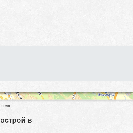
ополя
вострой в