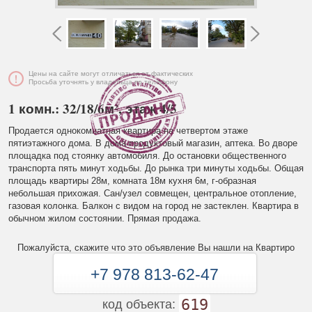
Цены на сайте могут отличаться от фактических
Просьба уточнять у владельца по телефону
1 комн.: 32/18/6м², этаж 4/5
Продается однокомнатная квартира на четвертом этаже
пятиэтажного дома. В дома продуктовый магазин, аптека. Во дворе
площадка под стоянку автомобиля. До остановки общественного
транспорта пять минут ходьбы. До рынка три минуты ходьбы. Общая
площадь квартиры 28м, комната 18м кухня 6м, г-образная
небольшая прихожая. Сан/узел совмещен, центральное отопление,
газовая колонка. Балкон с видом на город не застеклен. Квартира в
обычном жилом состоянии. Прямая продажа.
Пожалуйста, скажите что это объявление Вы нашли на Квартиро
+7 978 813-62-47
619
код объекта: