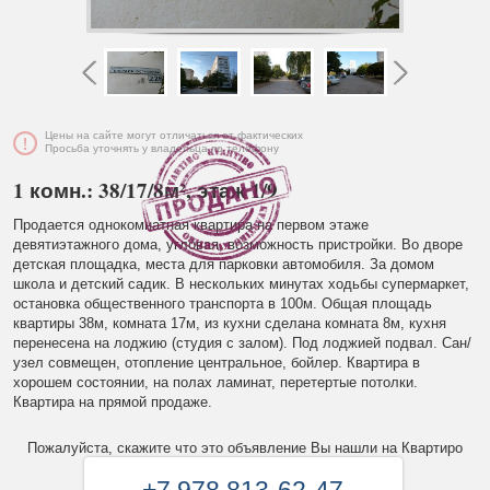
Цены на сайте могут отличаться от фактических
Просьба уточнять у владельца по телефону
1 комн.: 38/17/8м², этаж 1/9
Продается однокомнатная квартира на первом этаже
девятиэтажного дома, угловая, возможность пристройки. Во дворе
детская площадка, места для парковки автомобиля. За домом
школа и детский садик. В нескольких минутах ходьбы супермаркет,
остановка общественного транспорта в 100м. Общая площадь
квартиры 38м, комната 17м, из кухни сделана комната 8м, кухня
перенесена на лоджию (студия с залом). Под лоджией подвал. Сан/
узел совмещен, отопление центральное, бойлер. Квартира в
хорошем состоянии, на полах ламинат, перетертые потолки.
Квартира на прямой продаже.
Пожалуйста, скажите что это объявление Вы нашли на Квартиро