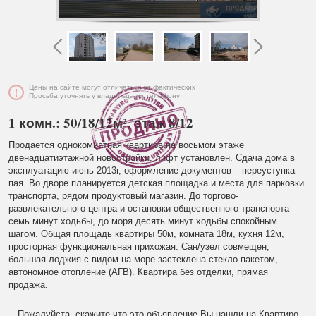
Цены на сайте могут отличаться от фактических
Просьба уточнять у владельца по телефону
1 комн.: 50/18/12м², этаж 8/12
Продается однокомнатная квартира на восьмом этаже
двенадцатиэтажной новостройки, лифт установлен. Сдача дома в
эксплуатацию июнь 2013г, оформление документов – переуступка
пая. Во дворе планируется детская площадка и места для парковки
транспорта, рядом продуктовый магазин. До торгово-
развлекательного центра и остановки общественного транспорта
семь минут ходьбы, до моря десять минут ходьбы спокойным
шагом. Общая площадь квартиры 50м, комната 18м, кухня 12м,
просторная функциональная прихожая. Сан/узел совмещен,
большая лоджия с видом на море застеклена стекло-пакетом,
автономное отопление (АГВ). Квартира без отделки, прямая
продажа.
Пожалуйста, скажите что это объявление Вы нашли на Квартиро