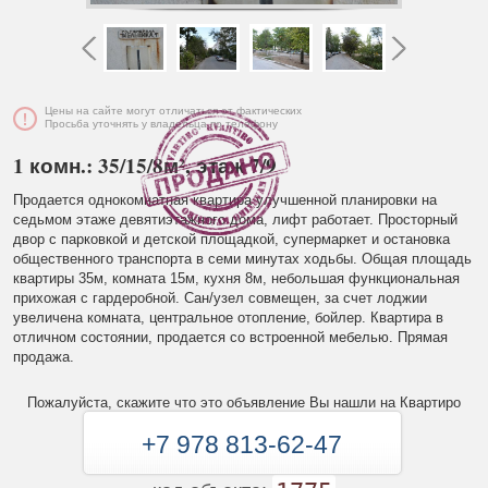
Цены на сайте могут отличаться от фактических
Просьба уточнять у владельца по телефону
1 комн.: 35/15/8м², этаж 7/9
Продается однокомнатная квартира улучшенной планировки на
седьмом этаже девятиэтажного дома, лифт работает. Просторный
двор с парковкой и детской площадкой, супермаркет и остановка
общественного транспорта в семи минутах ходьбы. Общая площадь
квартиры 35м, комната 15м, кухня 8м, небольшая функциональная
прихожая с гардеробной. Сан/узел совмещен, за счет лоджии
увеличена комната, центральное отопление, бойлер. Квартира в
отличном состоянии, продается со встроенной мебелью. Прямая
продажа.
Пожалуйста, скажите что это объявление Вы нашли на Квартиро
+7 978 813-62-47