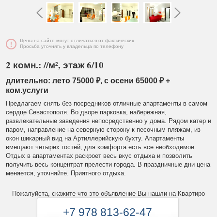
Цены на сайте могут отличаться от фактических
Просьба уточнять у владельца по телефону
2 комн.: //м², этаж 6/10
длительно: лето 75000 ₽, с осени 65000 ₽ +
ком.услуги
Предлагаем снять без посредников отличные апартаменты в самом
сердце Севастополя. Во дворе парковка, набережная,
развлекательные заведения непосредственно у дома. Рядом катер и
паром, направление на северную сторону к песочным пляжам, из
окон шикарный вид на Артиллерийскую бухту. Апартаменты
вмещают четырех гостей, для комфорта есть все необходимое.
Отдых в апартаментах раскроет весь вкус отдыха и позволить
получить весь концентрат прелести города. В праздничные дни цена
меняется, уточняйте. Приятного отдыха.
Пожалуйста, скажите что это объявление Вы нашли на Квартиро
+7 978 813-62-47