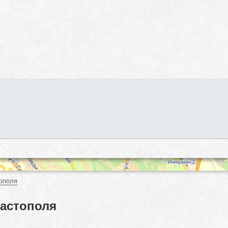
ополя
вастополя