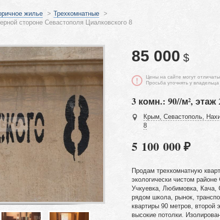
оричное жилье
>
Трехкомнатные
>
ерной стороне Севастополя Циалковского 8
85 000
$
Цены на сайте могут отличать
Просьба уточнять у владельца
3 комн.: 90//м², этаж 
Крым, Севастополь, Нахи
8
5 100 000 ₽
Продам трехкомнатную кварт
экологически чистом районе
Учкуевка, Любимовка, Кача, 
рядом школа, рынок, трансп
квартиры 90 метров, второй 
высокие потолки. Изолирова