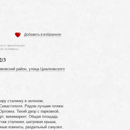
Добавить в избранное
ся от фактических
 по телефону
2/3
мовский район, улица Циалковского
иру сталинку в зеленом,
 Севастополя. Рядом лучшие пляжи:
Орловка. Тихий двор с парковкой,
орт, минимаркет. Общая площадь
этаж сталинки, шатровая крыша,
нные комнаты, раздельный санузел,