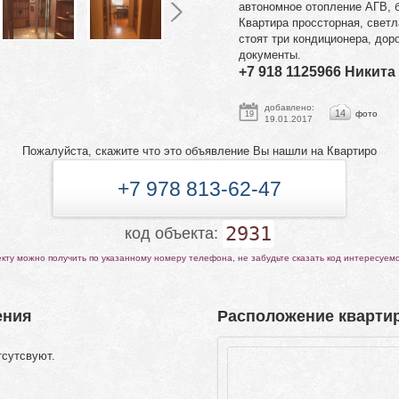
автономное отопление АГВ, б
Квартира проссторная, светл
стоят три кондиционера, дор
документы.
+7 918 1125966 Никита
добавлено:
14
фото
19
19.01.2017
Пожалуйста, скажите что это объявление Вы нашли на Квартиро
+7 978 813-62-47
2931
код объекта:
ту можно получить по указанному номеру телефона, не забудьте сказать код интересуем
ения
Расположение квартир
тсутсвуют.