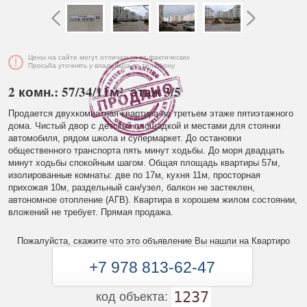
Цены на сайте могут отличаться от фактических
Просьба уточнять у владельца по телефону
2 комн.: 57/34/11м², этаж 3/5
Продается двухкомнатная квартира на третьем этаже пятиэтажного
дома. Чистый двор с детской площадкой и местами для стоянки
автомобиля, рядом школа и супермаркет. До остановки
общественного транспорта пять минут ходьбы. До моря двадцать
минут ходьбы спокойным шагом. Общая площадь квартиры 57м,
изолированные комнаты: две по 17м, кухня 11м, просторная
прихожая 10м, раздельный сан/узел, балкон не застеклен,
автономное отопление (АГВ). Квартира в хорошем жилом состоянии,
вложений не требует. Прямая продажа.
Пожалуйста, скажите что это объявление Вы нашли на Квартиро
+7 978 813-62-47
1237
код объекта: