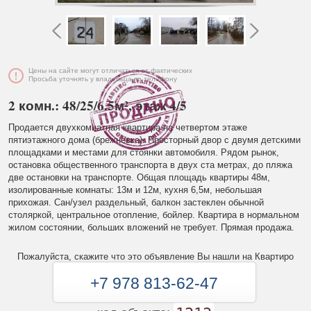
Цены на сайте могут отличаться от фактических
Просьба уточнять у владельца по телефону
2 комн.: 48/25/6.5м², этаж 4/5
Продается двухкомнатная квартира на четвертом этаже
пятиэтажного дома (брежневка). Просторный двор с двумя детскими
площадками и местами для стоянки автомобиля. Рядом рынок,
остановка общественного транспорта в двух ста метрах, до пляжа
две остановки на транспорте. Общая площадь квартиры 48м,
изолированные комнаты: 13м и 12м, кухня 6,5м, небольшая
прихожая. Сан/узел раздельный, балкон застеклен обычной
столяркой, центральное отопление, бойлер. Квартира в нормальном
жилом состоянии, больших вложений не требует. Прямая продажа.
Пожалуйста, скажите что это объявление Вы нашли на Квартиро
+7 978 813-62-47