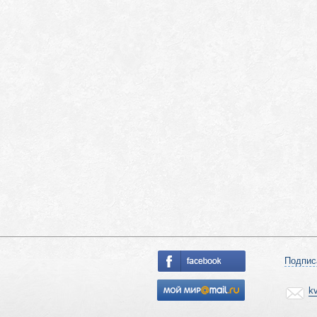
Подпис
k