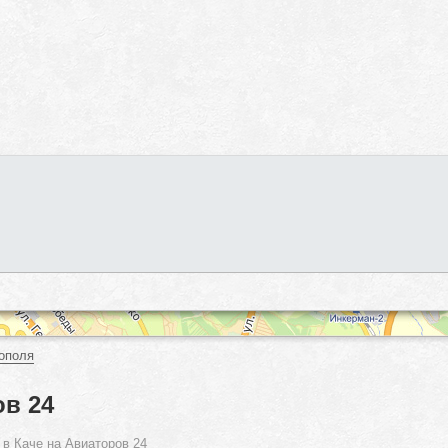
ополя
ов 24
 в Каче на Авиаторов 24