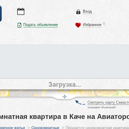
Вход
0
Подать объявление
Избранное
Смотреть карту Севаст
география объявлений
натная квартира в Каче на Авиатор
оричное жилье
>
Однокомнатные
>
Продается однокомнатная квартира