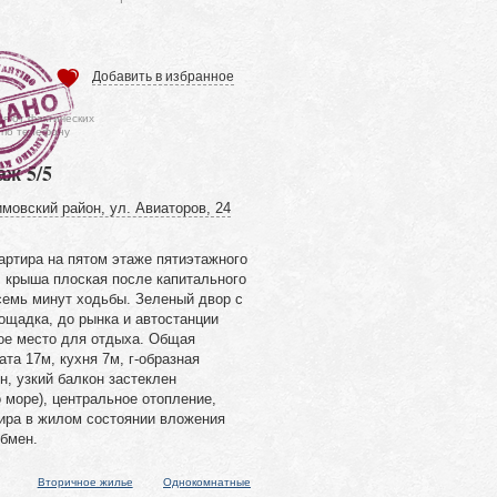
Добавить в избранное
ся от фактических
 по телефону
аж 5/5
мовский район, ул. Авиаторов, 24
артира на пятом этаже пятиэтажного
, крыша плоская после капитального
 семь минут ходьбы. Зеленый двор с
ощадка, до рынка и автостанции
ое место для отдыха. Общая
та 17м, кухня 7м, г-образная
, узкий балкон застеклен
 море), центральное отопление,
тира в жилом состоянии вложения
бмен.
Вторичное жилье
Однокомнатные