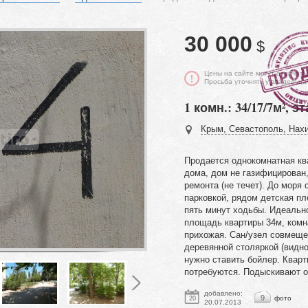
30 000
$
Цены на сайте могут отличать
Просьба уточнять у владельца
1 комн.: 34/17/7м², эт
Крым, Севастополь, Нахи
Продается однокомнатная кв
дома, дом не газифицирован
ремонта (не течет). До моря
парковкой, рядом детская пл
пять минут ходьбы. Идеальн
площадь квартиры 34м, комна
прихожая. Сан/узел совмещен
деревянной столяркой (видно
нужно ставить бойлер. Квар
потребуются. Подыскивают о
добавлено:
9
фото
20
20.07.2013