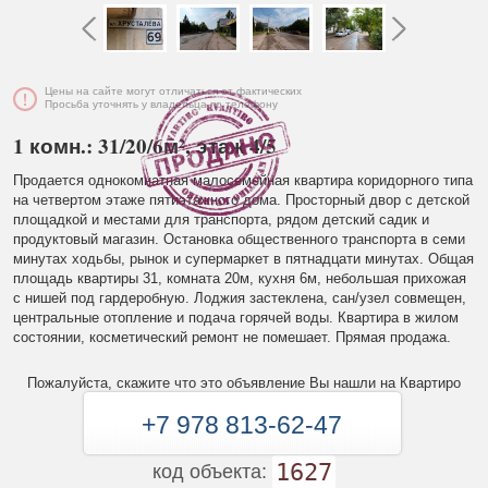
Цены на сайте могут отличаться от фактических
Просьба уточнять у владельца по телефону
1 комн.: 31/20/6м², этаж 4/5
Продается однокомнатная малосемейная квартира коридорного типа
на четвертом этаже пятиэтажного дома. Просторный двор с детской
площадкой и местами для транспорта, рядом детский садик и
продуктовый магазин. Остановка общественного транспорта в семи
минутах ходьбы, рынок и супермаркет в пятнадцати минутах. Общая
площадь квартиры 31, комната 20м, кухня 6м, небольшая прихожая
с нишей под гардеробную. Лоджия застеклена, сан/узел совмещен,
центральные отопление и подача горячей воды. Квартира в жилом
состоянии, косметический ремонт не помешает. Прямая продажа.
Пожалуйста, скажите что это объявление Вы нашли на Квартиро
+7 978 813-62-47
1627
код объекта: