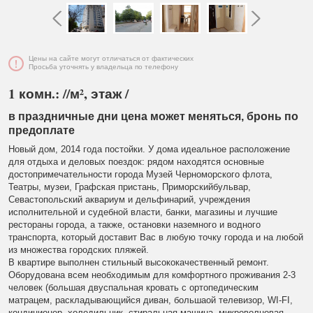
Цены на сайте могут отличаться от фактических
Просьба уточнять у владельца по телефону
1 комн.: //м², этаж /
в праздничные дни цена может меняться, бронь по
предоплате
Новый дом, 2014 года постойки. У дома идеальное расположение
для отдыха и деловых поездок: рядом находятся основные
достопримечательности города Музей Черноморского флота,
Театры, музеи, Графская пристань, Приморскийбульвар,
Севастопольский аквариум и дельфинарий, учреждения
исполнительной и судебной власти, банки, магазины и лучшие
рестораны города, а также, остановки наземного и водного
транспорта, который доставит Вас в любую точку города и на любой
из множества городских пляжей.
В квартире выполнен стильный высококачественный ремонт.
Оборудована всем необходимым для комфортного проживания 2-3
человек (большая двуспальная кровать с ортопедическим
матрацем, раскладывающийся диван, большаой телевизор, WI-FI,
кондиционер, холодильник, стиральная машина, микроволновая