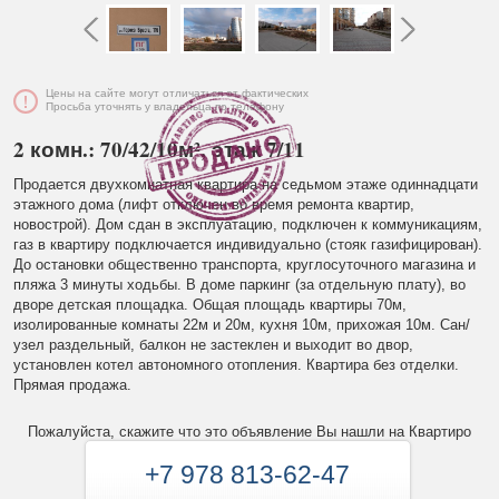
Цены на сайте могут отличаться от фактических
Просьба уточнять у владельца по телефону
2 комн.: 70/42/10м², этаж 7/11
Продается двухкомнатная квартира на седьмом этаже одиннадцати
этажного дома (лифт отключен во время ремонта квартир,
новострой). Дом сдан в эксплуатацию, подключен к коммуникациям,
газ в квартиру подключается индивидуально (стояк газифицирован).
До остановки общественно транспорта, круглосуточного магазина и
пляжа 3 минуты ходьбы. В доме паркинг (за отдельную плату), во
дворе детская площадка. Общая площадь квартиры 70м,
изолированные комнаты 22м и 20м, кухня 10м, прихожая 10м. Сан/
узел раздельный, балкон не застеклен и выходит во двор,
установлен котел автономного отопления. Квартира без отделки.
Прямая продажа.
Пожалуйста, скажите что это объявление Вы нашли на Квартиро
+7 978 813-62-47