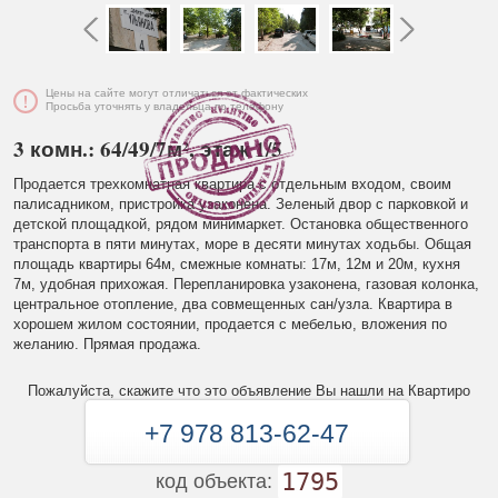
Цены на сайте могут отличаться от фактических
Просьба уточнять у владельца по телефону
3 комн.: 64/49/7м², этаж 1/5
Продается трехкомнатная квартира с отдельным входом, своим
палисадником, пристройка узаконена. Зеленый двор с парковкой и
детской площадкой, рядом минимаркет. Остановка общественного
транспорта в пяти минутах, море в десяти минутах ходьбы. Общая
площадь квартиры 64м, смежные комнаты: 17м, 12м и 20м, кухня
7м, удобная прихожая. Перепланировка узаконена, газовая колонка,
центральное отопление, два совмещенных сан/узла. Квартира в
хорошем жилом состоянии, продается с мебелью, вложения по
желанию. Прямая продажа.
Пожалуйста, скажите что это объявление Вы нашли на Квартиро
+7 978 813-62-47
1795
код объекта: