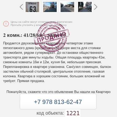
Цены на сайте могут отличаться от фактических
Просьба уточнять у владельца по телефону
2 комн.: 41/28/6м², этаж 4/5
Продается двухкомнатная квартира на четвертом этаже
пятиэтажного дома (кредитная). Во дворе места для стоянки
автомобиля, рядом супермаркет. До остановки общественного
транспорта две минуты ходьбы. Общая площадь квартиры 41м,
смежные комнаты 16м и 12м, кухня 6м, небольшая прихожая.
Перепланировка в квартире узаконена. Сан/узел совмещен, балкон
застеклен обычной столяркой, центральное отопление, газовая
колонка. Квартира в хорошем состоянии, больших вложений не
требует. Прямая продажа.
Пожалуйста, скажите что это объявление Вы нашли на Квартиро
+7 978 813-62-47
1221
код объекта: