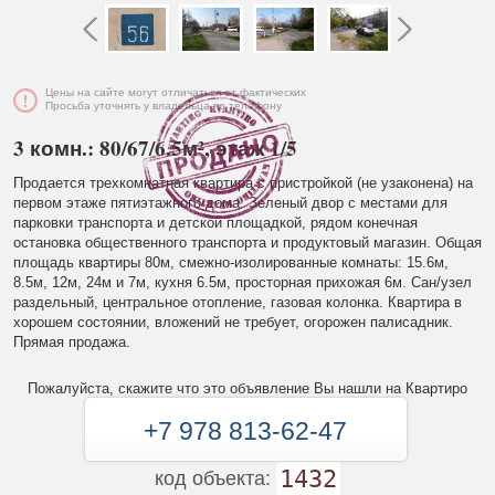
Цены на сайте могут отличаться от фактических
Просьба уточнять у владельца по телефону
3 комн.: 80/67/6.5м², этаж 1/5
Продается трехкомнатная квартира с пристройкой (не узаконена) на
первом этаже пятиэтажного дома. Зеленый двор с местами для
парковки транспорта и детской площадкой, рядом конечная
остановка общественного транспорта и продуктовый магазин. Общая
площадь квартиры 80м, смежно-изолированные комнаты: 15.6м,
8.5м, 12м, 24м и 7м, кухня 6.5м, просторная прихожая 6м. Сан/узел
раздельный, центральное отопление, газовая колонка. Квартира в
хорошем состоянии, вложений не требует, огорожен палисадник.
Прямая продажа.
Пожалуйста, скажите что это объявление Вы нашли на Квартиро
+7 978 813-62-47
1432
код объекта: