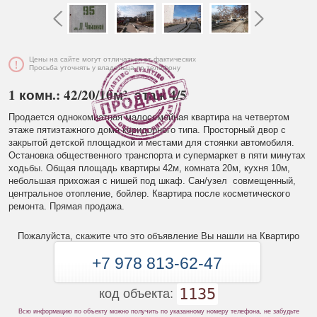
Цены на сайте могут отличаться от фактических
Просьба уточнять у владельца по телефону
1 комн.: 42/20/10м², этаж 4/5
Продается однокомнатная малосемейная квартира на четвертом
этаже пятиэтажного дома коридорного типа. Просторный двор с
закрытой детской площадкой и местами для стоянки автомобиля.
Остановка общественного транспорта и супермаркет в пяти минутах
ходьбы. Общая площадь квартиры 42м, комната 20м, кухня 10м,
небольшая прихожая с нишей под шкаф. Сан/узел совмещенный,
центральное отопление, бойлер. Квартира после косметического
ремонта. Прямая продажа.
Пожалуйста, скажите что это объявление Вы нашли на Квартиро
+7 978 813-62-47
1135
код объекта:
Всю информацию по объекту можно получить по указанному номеру телефона, не забудьте