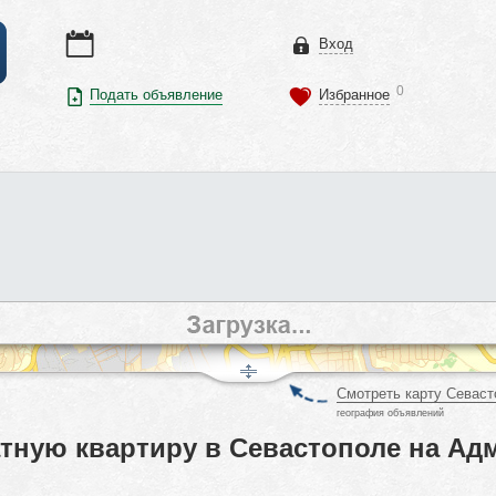
Вход
0
Подать объявление
Избранное
Смотреть карту Севаст
география объявлений
тную квартиру в Севастополе на Ад