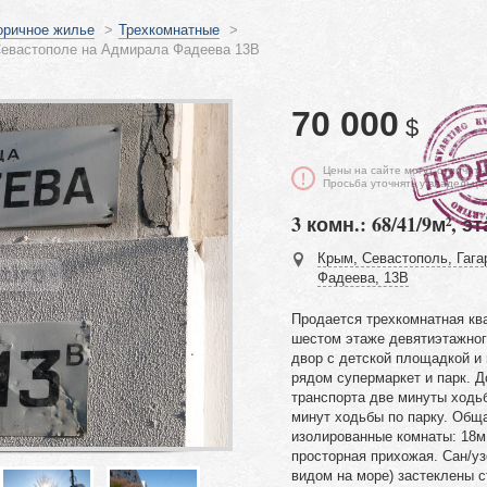
оричное жилье
>
Трехкомнатные
>
Севастополе на Адмирала Фадеева 13В
70 000
$
Цены на сайте могут отличать
Просьба уточнять у владельца
3 комн.: 68/41/9м², эт
Крым, Севастополь, Гага
Фадеева, 13В
Продается трехкомнатная кв
шестом этаже девятиэтажног
двор с детской площадкой и 
рядом супермаркет и парк. Д
транспорта две минуты ходьб
минут ходьбы по парку. Общ
изолированные комнаты: 18м,
просторная прихожая. Сан/уз
видом на море) застеклены с