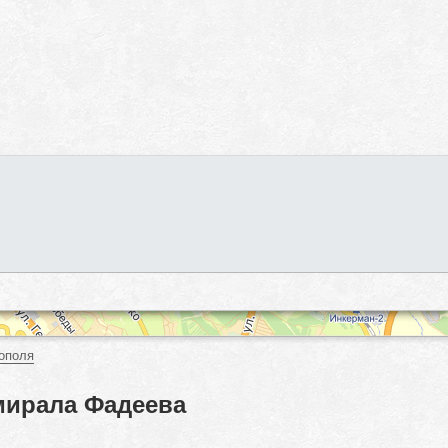
ополя
мирала Фадеева