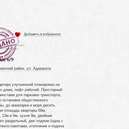
Добавить в избранное
ся от фактических
 по телефону
аж 6/9
ринский район, ул. Адмирала
артира улучшенной планировки на
о дома, лифт рабочий. Просторный
местами для парковки транспорта,
о остановки общественного
ы, до аквапарка и моря десять
ая площадь квартиры 68м,
 13м и 9м, кухня 9м, двойная
ел раздельный, две лоджии (одна с
текло-пакетами, отопление и подача