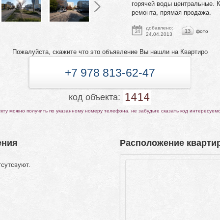
горячей воды центральные. К
ремонта, прямая продажа.
добавлено:
13
фото
24
24.04.2013
Пожалуйста, скажите что это объявление Вы нашли на Квартиро
+7 978 813-62-47
1414
код объекта:
ту можно получить по указанному номеру телефона, не забудьте сказать код интересуем
ения
Расположение квартир
тсутсвуют.