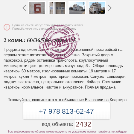
Цены на сайте могут отличаться от фактических
Просьба уточнять у владельца по телефону
2 комн.: 60/36/7м², этаж 1/5
Продажа однокомнатной квартиры с узаконенной пристройкой на
первом этаже пятиэтажного дома, чешка. Закрытый двор м
парковкой, рядом остановка транспорта, круглосуточный
минимаркети цирк, до моря семь минут ходьбы. Общая площадь
квартиры 60 метров, изолированные комнаты: 19 метров и 17
метров, кухня 7 метров, просторная прихожая. Санузел совмещен,
лоджия застеклена, центральное отопление, бойлер. Состояние
квартиры нормальное, чистое и аккуратное. Прямая продажа.
Пожалуйста, скажите что это объявление Вы нашли на Квартиро
+7 978 813-62-47
2432
код объекта:
Всю информацию по объекту можно получить по указанному номеру телефона, не забудьте