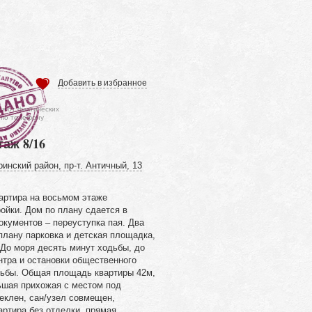
Добавить в избранное
ся от фактических
 по телефону
таж 8/16
инский район, пр-т. Античный, 13
артира на восьмом этаже
ойки. Дом по плану сдается в
окументов – переуступка пая. Два
плану парковка и детская площадка,
 До моря десять минут ходьбы, до
нтра и остановки общественного
дьбы. Общая площадь квартиры 42м,
льшая прихожая с местом под
еклен, сан/узел совмещен,
артира без отделки, прямая