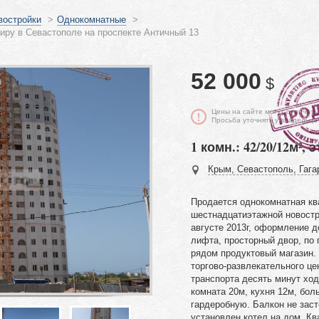
востройки
>
Однокомнатные
>
ру в Севастополе на проспекте Античный 13
52 000
$
Цены на сайте могут отличать
Просьба уточнять у владельца
1 комн.: 42/20/12м², э
Крым, Севастополь, Гагар
Продается однокомнатная кв
шестнадцатиэтажной новостр
августе 2013г, оформление д
лифта, просторный двор, по 
рядом продуктовый магазин.
торгово-развлекательного це
транспорта десять минут хо
комната 20м, кухня 12м, бо
гардеробную. Балкон не заст
установлен котел на дом. Кв