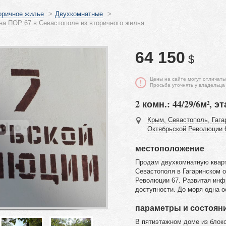
оричное жилье
>
Двухкомнатные
>
на ПОР 67 в Севастополе из вторичного жилья
64 150
$
Цены на сайте могут отличать
Просьба уточнять у владельца
2 комн.: 44/29/6м², эт
Крым, Севастополь, Гага
Октябрьской Революции 
местоположение
Продам двухкомнатную кварт
Севастополя в Гагаринском о
Революции 67. Развитая инф
доступности. До моря одна о
параметры и состоян
В пятиэтажном доме из блоко