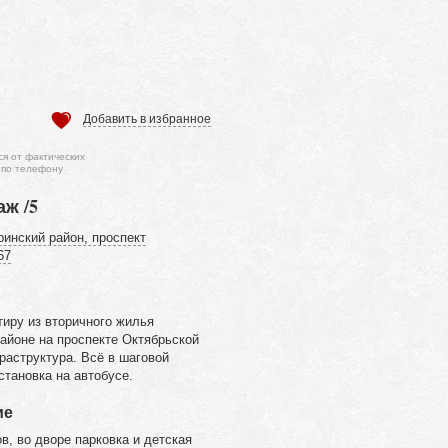
Добавить в избранное
ся от фактических
 по телефону
аж /5
ринский район, проспект
67
иру из вторичного жилья
айоне на проспекте Октябрьской
раструктура. Всё в шаговой
становка на автобусе.
ие
в, во дворе парковка и детская