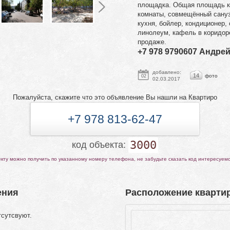
площадка. Общая площадь к
комнаты, совмещённый сануз
кухня, бойлер, кондиционер, 
линолеум, кафель в коридоре
продаже.
+7 978 9790607 Андре
добавлено:
14
фото
02
02.03.2017
Пожалуйста, скажите что это объявление Вы нашли на Квартиро
+7 978 813-62-47
3000
код объекта:
ту можно получить по указанному номеру телефона, не забудьте сказать код интересуем
ения
Расположение квартир
тсутсвуют.